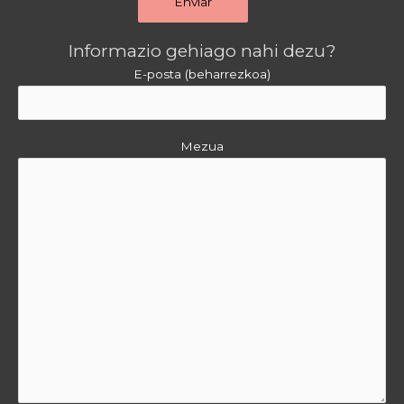
Informazio gehiago nahi dezu?
E-posta (beharrezkoa)
Mezua